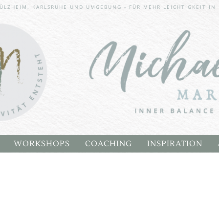
ÜLZHEIM, KARLSRUHE UND UMGEBUNG - FÜR MEHR LEICHTIGKEIT IN
WORKSHOPS
COACHING
INSPIRATION
 WALDATELIER WORKSHOP
CHAKREN HEALING RETREAT
BLOG
A
INNER BALANCE WAY WORKSHOP
KUNSTGALLERI
EM STUHL
INSPIRATIONSK