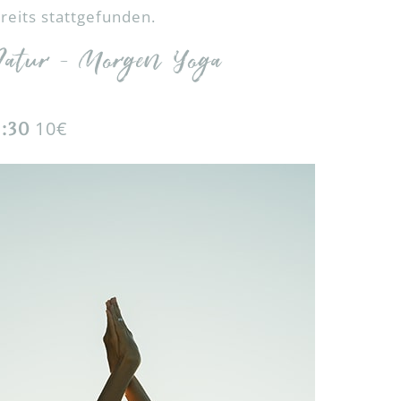
reits stattgefunden.
RAUEN UND MÄNNER
Natur – Morgen Yoga
10€
9:30