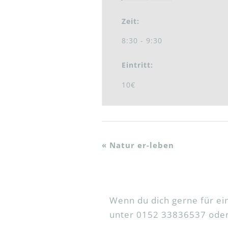
Zeit:
8:30 - 9:30
Eintritt:
10€
«
Natur er-leben
Wenn du dich gerne für e
unter 0152 33836537 oder 