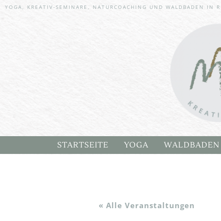
YOGA, KREATIV-SEMINARE, NATURCOACHING UND WALDBADEN IN R
Skip to content
STARTSEITE
YOGA
WALDBADEN
YOGA TERMINE
MICHAELA’S
INNER BALANCE YOG
WALDBADEN
« Alle Veranstaltungen
SANFTES YOGA AUF D