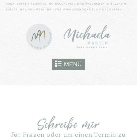
bestimmte Funktionen der
YOGA, KREATIV-SEMINARE, NATURCOACHING UND WALDBADEN IN RÜLZHEIM,
Website wie den Zugriff auf
KARLSRUHE UND UMGEBUNG - FÜR MEHR LEICHTIGKEIT IN DEINEM LEBEN
gesicherte Website-Bereiche
nutzen kann. Ohne sie können
wesentliche Teile der Website
nicht genutzt werden.
Immer aktiv
Skip to content
MENÜ
SPEICHERN
Schreibe mir
für Fragen oder um einen Termin zu