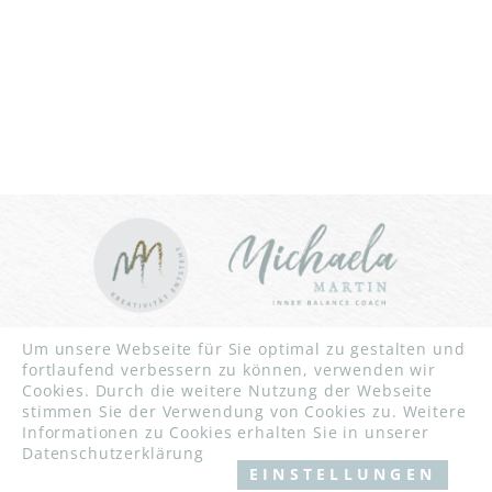
INNER BALANCE YOGA | CHRISTLICHES YOGA | YOGA FÜR
Um unsere Webseite für Sie optimal zu gestalten und
STARKE FRAUEN UND MÄNNER | YOGA FÜR BLINDE
fortlaufend verbessern zu können, verwenden wir
MENSCHEN
Cookies. Durch die weitere Nutzung der Webseite
WORKSHOPS
stimmen Sie der Verwendung von Cookies zu. Weitere
NATURCOACHING IN KARLSRUHE, RÜLZHEIM UND
Informationen zu Cookies erhalten Sie in unserer
UMGEBUNG
Datenschutzerklärung
EINSTELLUNGEN