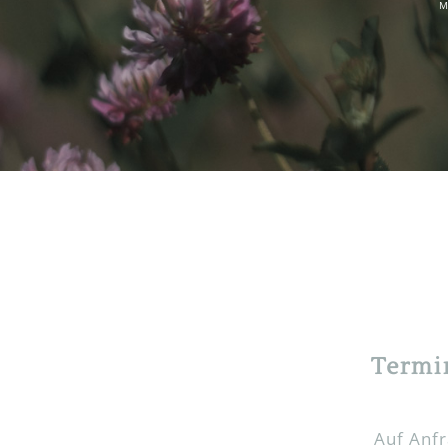
M
Termi
Auf Anf