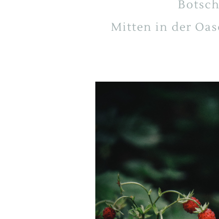
Botsch
YOGA FÜR STARKE F
Mitten in der Oa
YOGA TO HEAVEN
BREATHWALK