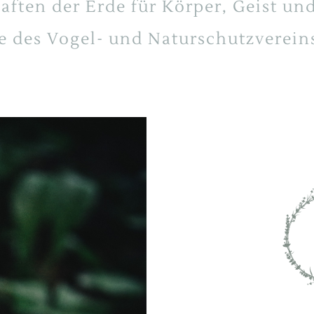
aften der Erde für Körper, Geist und
RAUEN UND MÄNNER
se des Vogel- und Naturschutzverein