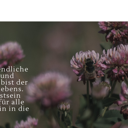
endliche
 und
 bist der
Lebens.
stsein
ür alle
n in die