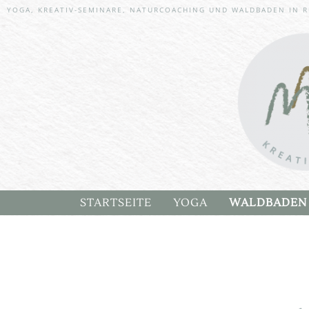
YOGA, KREATIV-SEMINARE, NATURCOACHING UND WALDBADEN IN R
Targetin
Skip to content
STARTSEITE
YOGA
WALDBADEN
YOGA TERMINE
MICHAELA’S
INNER BALANCE YOG
WALDBADEN
SANFTES YOGA AUF D