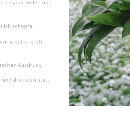
ner respektvollen und
 ich schöpfe:
rt in deine Kraft
reativer Ausdruck
 und draussen statt.