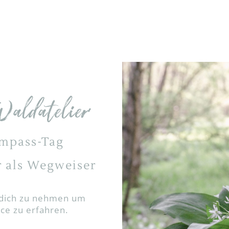
aldatelier
mpass-Tag
r als Wegweiser
ür dich zu nehmen um
nce zu erfahren.