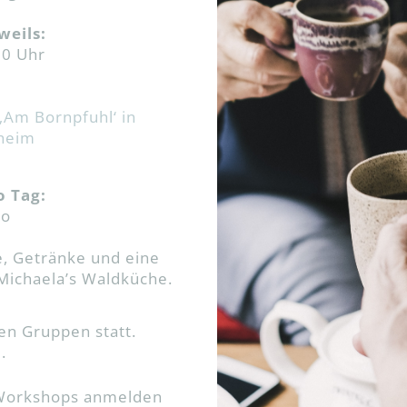
weils:
30 Uhr
‚Am Bornpfuhl‘ in
heim
o Tag:
ro
e, Getränke und eine
 Michaela’s Waldküche.
en Gruppen statt.
.
 Workshops anmelden