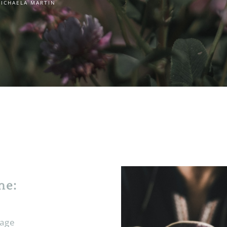
ICHAELA MARTIN
ne:
rage