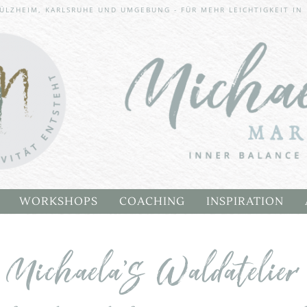
Imme
ÜLZHEIM, KARLSRUHE UND UMGEBUNG - FÜR MEHR LEICHTIGKEIT IN
g
SPEI
WORKSHOPS
COACHING
INSPIRATION
 WALDATELIER WORKSHOP
CHAKREN HEALING RETREAT
BLOG
Michaela’s Waldatelier
A
INNER BALANCE WAY WORKSHOP
KUNSTGALLERI
EM STUHL
INSPIRATIONSK