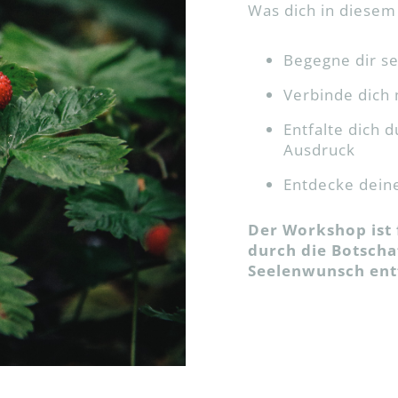
Was dich in diesem
Begegne dir se
Verbinde dich 
Entfalte dich 
Ausdruck
Entdecke dein
Der Workshop ist 
durch die Botscha
Seelenwunsch ent