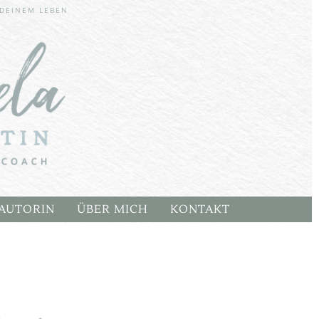
r aktiv
 DEINEM LEBEN
CHERN
AUTORIN
ÜBER MICH
KONTAKT
E
ARTEN