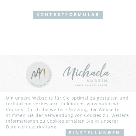
KONTAKTFORMULAR
INNER BALANCE YOGA | CHRISTLICHES YOGA | YOGA FÜR
Um unsere Webseite für Sie optimal zu gestalten und
STARKE FRAUEN UND MÄNNER | YOGA FÜR BLINDE
fortlaufend verbessern zu können, verwenden wir
MENSCHEN
Cookies. Durch die weitere Nutzung der Webseite
WORKSHOPS
stimmen Sie der Verwendung von Cookies zu. Weitere
NATURCOACHING IN KARLSRUHE, RÜLZHEIM UND
Informationen zu Cookies erhalten Sie in unserer
UMGEBUNG
Datenschutzerklärung
EINSTELLUNGEN