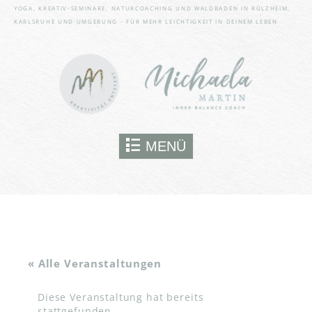
bestimmte Funktionen der
YOGA, KREATIV-SEMINARE, NATURCOACHING UND WALDBADEN IN RÜLZHEIM,
Website wie den Zugriff auf
KARLSRUHE UND UMGEBUNG - FÜR MEHR LEICHTIGKEIT IN DEINEM LEBEN
gesicherte Website-Bereiche
nutzen kann. Ohne sie können
wesentliche Teile der Website
nicht genutzt werden.
Immer aktiv
Skip to content
MENÜ
SPEICHERN
« Alle Veranstaltungen
Diese Veranstaltung hat bereits
stattgefunden.