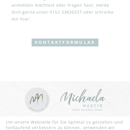
anmelden möchtest oder Fragen hast, melde
dich gerne unter 0152 33836537 oder schreibe
mir hier:
KONTAKTFORMULAR
INNER BALANCE YOGA | CHRISTLICHES YOGA | YOGA FÜR
Um unsere Webseite für Sie optimal zu gestalten und
STARKE FRAUEN UND MÄNNER | YOGA FÜR BLINDE
fortlaufend verbessern zu können, verwenden wir