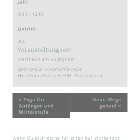
Zeit:
9:00 - 12:00
Eintritt:
35€
Veranstaltungsort
Westheim am Sportplatz
Sportplatz, Holzmühlstraße
Westheim(Pfalz)
,
67368
Deutschland
«
Yoga für
Neue Wege
Anfänger und
gehen!
»
Mittelstufe
Wenn du dich gerne für einen der Workshops