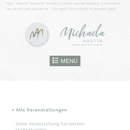
bestimmte Funktionen der
YOGA, KREATIV-SEMINARE, NATURCOACHING UND WALDBADEN IN RÜLZHEIM,
Website wie den Zugriff auf
KARLSRUHE UND UMGEBUNG - FÜR MEHR LEICHTIGKEIT IN DEINEM LEBEN
gesicherte Website-Bereiche
nutzen kann. Ohne sie können
wesentliche Teile der Website
nicht genutzt werden.
Immer aktiv
Skip to content
MENÜ
SPEICHERN
« Alle Veranstaltungen
Diese Veranstaltung hat bereits
stattgefunden.