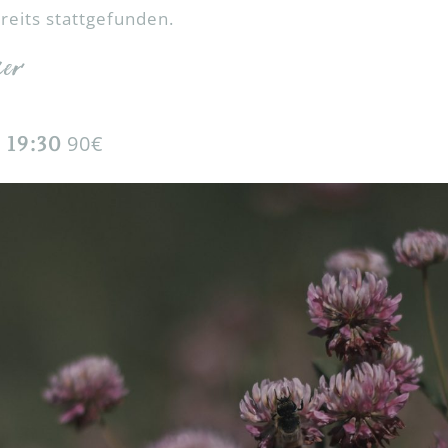
reits stattgefunden.
RAUEN UND MÄNNER
ier
90€
-
19:30