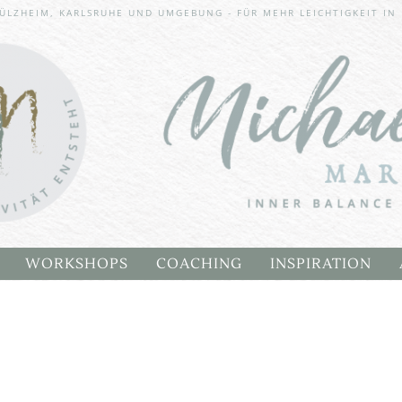
Imme
ÜLZHEIM, KARLSRUHE UND UMGEBUNG - FÜR MEHR LEICHTIGKEIT IN
g
SPEI
WORKSHOPS
COACHING
INSPIRATION
 WALDATELIER WORKSHOP
CHAKREN HEALING RETREAT
BLOG
A
INNER BALANCE WAY WORKSHOP
KUNSTGALLERI
EM STUHL
INSPIRATIONSK