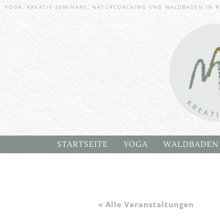
YOGA, KREATIV-SEMINARE, NATURCOACHING UND WALDBADEN IN R
Targetin
Skip to content
STARTSEITE
YOGA
WALDBADEN
YOGA TERMINE
MICHAELA’S
INNER BALANCE YOG
WALDBADEN
« Alle Veranstaltungen
SANFTES YOGA AUF D