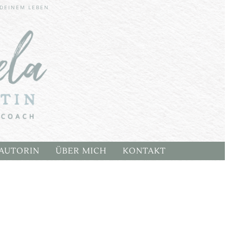
r aktiv
 DEINEM LEBEN
CHERN
AUTORIN
ÜBER MICH
KONTAKT
E
ARTEN