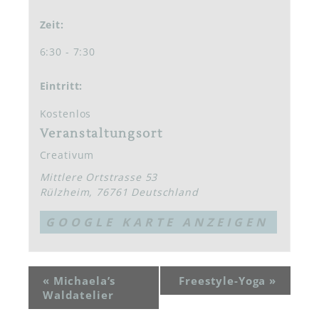
Zeit:
6:30 - 7:30
Eintritt:
Kostenlos
Veranstaltungsort
Creativum
Mittlere Ortstrasse 53
Rülzheim
,
76761
Deutschland
GOOGLE KARTE ANZEIGEN
«
Michaela’s
Freestyle-Yoga
»
Waldatelier