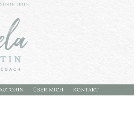
r aktiv
 DEINEM LEBEN
CHERN
AUTORIN
ÜBER MICH
KONTAKT
E
ARTEN