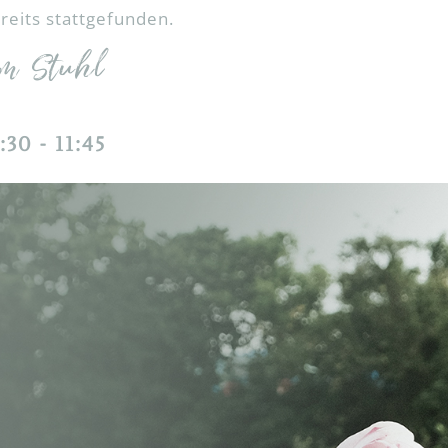
reits stattgefunden.
RAUEN UND MÄNNER
em Stuhl
:30
-
11:45