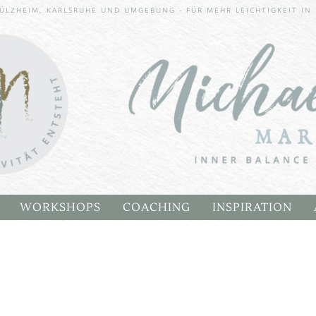
Imme
ÜLZHEIM, KARLSRUHE UND UMGEBUNG - FÜR MEHR LEICHTIGKEIT IN
g
SPEI
WORKSHOPS
COACHING
INSPIRATION
 WALDATELIER WORKSHOP
CHAKREN HEALING RETREAT
BLOG
A
INNER BALANCE WAY WORKSHOP
KUNSTGALLERI
EM STUHL
INSPIRATIONSK