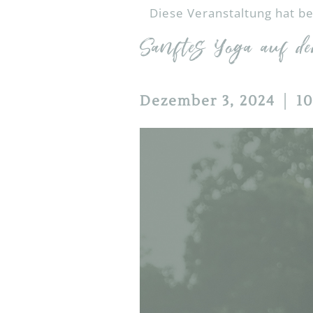
Diese Veranstaltung hat be
YOGA FÜR STARKE F
Sanftes Yoga auf d
YOGA TO HEAVEN
BREATHWALK
Dezember 3, 2024 │ 10