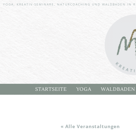
YOGA, KREATIV-SEMINARE, NATURCOACHING UND WALDBADEN IN R
Targetin
Skip to content
STARTSEITE
YOGA
WALDBADEN
YOGA TERMINE
MICHAELA’S
INNER BALANCE YOG
WALDBADEN
« Alle Veranstaltungen
SANFTES YOGA AUF D