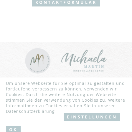
KONTAKTFORMULAR
INNER BALANCE YOGA | CHRISTLICHES YOGA | YOGA FÜR
Um unsere Webseite für Sie optimal zu gestalten und
STARKE FRAUEN UND MÄNNER | YOGA FÜR BLINDE
fortlaufend verbessern zu können, verwenden wir
MENSCHEN
Cookies. Durch die weitere Nutzung der Webseite
WORKSHOPS
stimmen Sie der Verwendung von Cookies zu. Weitere
NATURCOACHING IN KARLSRUHE, RÜLZHEIM UND
Informationen zu Cookies erhalten Sie in unserer
UMGEBUNG
Datenschutzerklärung
EINSTELLUNGEN
IMPRESSUM
/
AGB
/
DATENSCHUTZ
© 2026 MICHAELA MARTIN / WEBDESIGN BY
EOS KOCH
OK