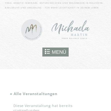
bestimmte Funktionen der
YOGA, KREATIV-SEMINARE, NATURCOACHING UND WALDBADEN IN RÜLZHEIM,
Website wie den Zugriff auf
KARLSRUHE UND UMGEBUNG - FÜR MEHR LEICHTIGKEIT IN DEINEM LEBEN
gesicherte Website-Bereiche
nutzen kann. Ohne sie können
wesentliche Teile der Website
nicht genutzt werden.
Immer aktiv
Skip to content
MENÜ
SPEICHERN
« Alle Veranstaltungen
Diese Veranstaltung hat bereits
stattgefunden.